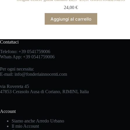
24,00
€
Aggiungi al carrello
Contattaci
Telefono:
+39 0541759006
Whats App:
+39 0541759006
Per ogni necessita:
E-mail:
info@fonderiainnocenti.com
via Rovereta 45
47853 Cerasolo Ausa di Coriano, RIMINI, Italia
Account
Siamo anche Arredo Urbano
Il mio Account