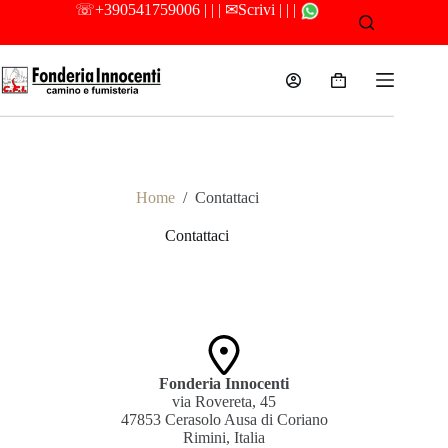
Salta
☏
+390541759006
| | |
✉Scrivi
| | |
al
contenuto
Carrello
Camino e Fumisteria
Home
/
Contattaci
Contattaci
Fonderia Innocenti
via Rovereta, 45
47853 Cerasolo Ausa di Coriano
Rimini, Italia