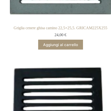
Griglia cenere ghisa camino 22,5×25,5. GRICAM225X255
24,00
€
Aggiungi al carrello