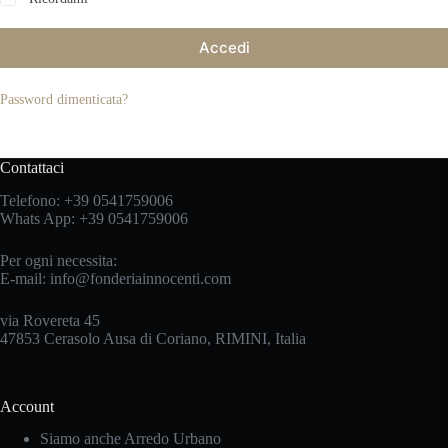
Accedi
Password dimenticata?
Contattaci
Telefono:
+39 0541759006
Whats App:
+39 0541759006
Per ogni necessita:
E-mail:
info@fonderiainnocenti.com
via Rovereta 45
47853 Cerasolo Ausa di Coriano, RIMINI, Italia
Account
Siamo anche Arredo Urbano