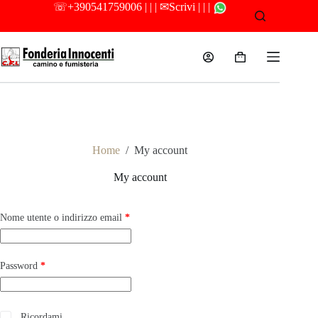
Salta
☏
+390541759006
| | |
✉Scrivi
| | |
al
contenuto
Carrello
Camino e Fumisteria
Home
/
My account
My account
Richiesto
Nome utente o indirizzo email
*
Richiesto
Password
*
Ricordami