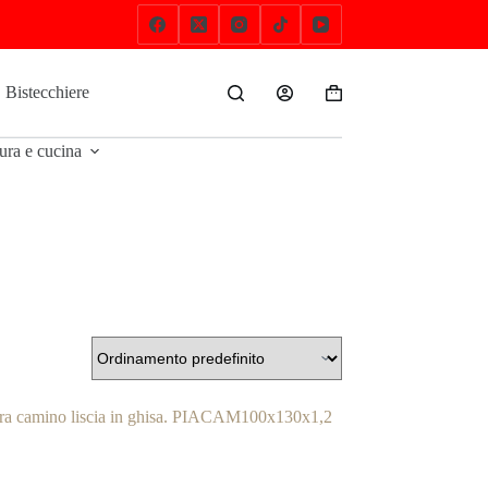
Bistecchiere
Bracieri e Brucialegna
Cottura e cucina
Carrello
ura e cucina