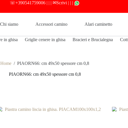
☏
+390541759006
| | |
✉Scrivi
| | |
Chi siamo
Accessori camino
Alari caminetto
re in ghisa
Griglie cenere in ghisa
Bracieri e Brucialegna
Cott
Home
/
PIAORN66: cm 49x50 spessore cm 0,8
PIAORN66: cm 49x50 spessore cm 0,8