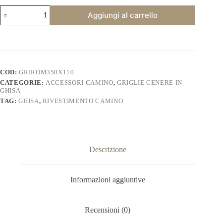
Griglia
Aggiungi al carrello
cenere
ghisa
camino
11x36.
GRIROM350X110
quantità
COD:
GRIROM350X110
CATEGORIE:
ACCESSORI CAMINO
,
GRIGLIE CENERE IN
GHISA
TAG:
GHISA
,
RIVESTIMENTO CAMINO
Descrizione
Informazioni aggiuntive
Recensioni (0)