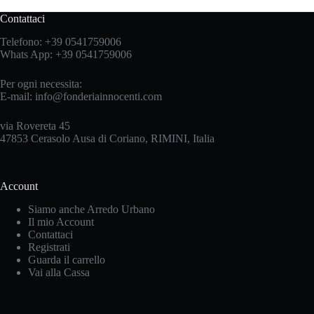
Contattaci
Telefono:
+39 0541759006
Whats App:
+39 0541759006
Per ogni necessita:
E-mail:
info@fonderiainnocenti.com
via Rovereta 45
47853 Cerasolo Ausa di Coriano, RIMINI, Italia
Account
Siamo anche Arredo Urbano
Il mio Account
Contattaci
Registrati
Guarda il carrello
Vai alla Cassa