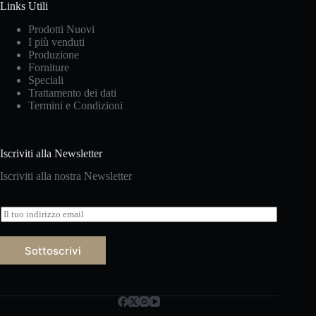
Links Utili
Prodotti Nuovi
I più venduti
Produzione
Forniture
Speciali
Trattamento dei dati
Termini e Condizioni
Iscriviti alla Newsletter
Iscriviti alla nostra Newsletter
E
m
a
i
Sottoscrivi
l
*