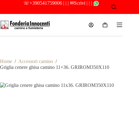
Salta
☏
+390541759006
| | |
✉Scrivi
| | |
al
contenuto
Carrello
Camino e Fumisteria
Home
/
Accessori camino
/
Griglia cenere ghisa camino 11×36. GRIROM350X110