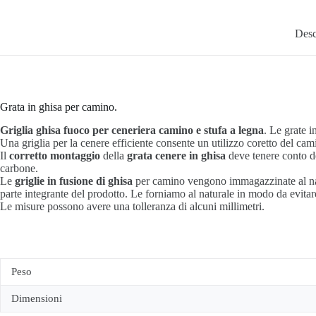
Desc
Grata in ghisa per camino.
Griglia ghisa fuoco per ceneriera camino e stufa a legna
. Le grate i
Una griglia per la cenere efficiente consente un utilizzo coretto del c
Il
corretto montaggio
della
grata cenere in ghisa
deve tenere conto del
carbone.
Le
griglie in fusione di ghisa
per camino vengono immagazzinate al natur
parte integrante del prodotto. Le forniamo al naturale in modo da evita
Le misure possono avere una tolleranza di alcuni millimetri.
Peso
Dimensioni