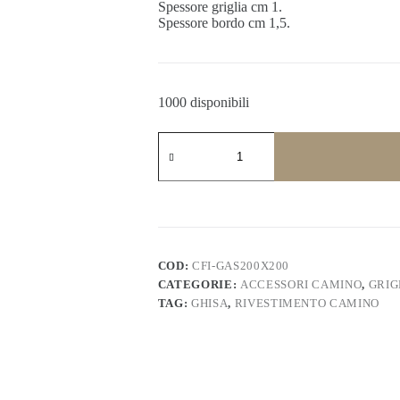
Spessore griglia cm 1.
Spessore bordo cm 1,5.
1000 disponibili
Griglia
cenere
ghisa
camino
20x20.
CFI-
GAS200x200
quantità
COD:
CFI-GAS200X200
CATEGORIE:
ACCESSORI CAMINO
,
GRIG
TAG:
GHISA
,
RIVESTIMENTO CAMINO