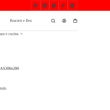
Bracieri e Brucialegna
Cottura e cucina
Gratic
Carrello
ura e cucina
-GAS200x200
tufe.