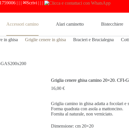
1759006
| | |
✉Scrivi
| | |
Accessori camino
Alari caminetto
Bistecchiere
re in ghisa
Griglie cenere in ghisa
Bracieri e Brucialegna
Cott
FI-GAS200x200
Griglia cenere ghisa camino 20×20. CFI
16,00
€
Griglia camino in ghisa adatta a focolari e s
Forma quadrata con asola a mattoncino.
Fornita al naturale, non verniciato.
Dimensione: cm 20×20