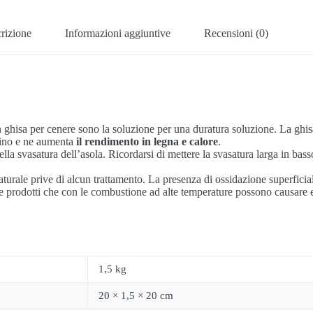
rizione
Informazioni aggiuntive
Recensioni (0)
n ghisa per cenere sono la soluzione per una duratura soluzione. La ghisa
amino e ne aumenta
il rendimento in legna e calore
.
la svasatura dell’asola. Ricordarsi di mettere la svasatura larga in basso
ale prive di alcun trattamento. La presenza di ossidazione superficial
re prodotti che con le combustione ad alte temperature possono causare 
1,5 kg
20 × 1,5 × 20 cm