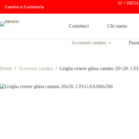
Salta
☏
+39054
Camino e Fumisteria
al
contenuto
Contattaci
Chi siamo
Accessori camino
Piast
Home
/
Accessori camino
/
Griglia cenere ghisa camino 20×20. C