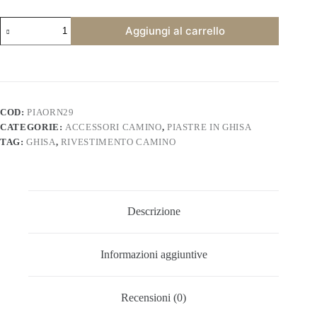
Piastra
Aggiungi al carrello
camino
decorata
in
ghisa
caccia.
PIAORN29
quantità
COD:
PIAORN29
CATEGORIE:
ACCESSORI CAMINO
,
PIASTRE IN GHISA
TAG:
GHISA
,
RIVESTIMENTO CAMINO
Descrizione
Informazioni aggiuntive
Recensioni (0)