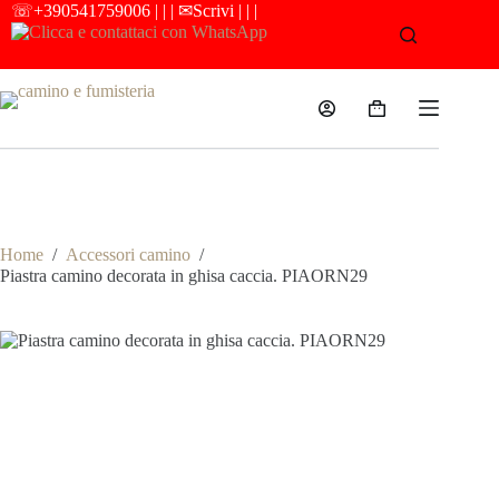
Salta
☏
+390541759006
| | |
✉Scrivi
| | |
al
contenuto
Carrello
Camino e Fumisteria
Home
/
Accessori camino
/
Piastra camino decorata in ghisa caccia. PIAORN29