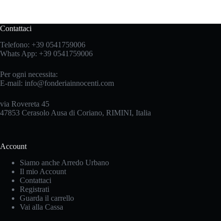
Contattaci
Telefono:
+39 0541759006
Whats App:
+39 0541759006
Per ogni necessita:
E-mail:
info@fonderiainnocenti.com
via Rovereta 45
47853 Cerasolo Ausa di Coriano, RIMINI, Italia
Account
Siamo anche Arredo Urbano
Il mio Account
Contattaci
Registrati
Guarda il carrello
Vai alla Cassa