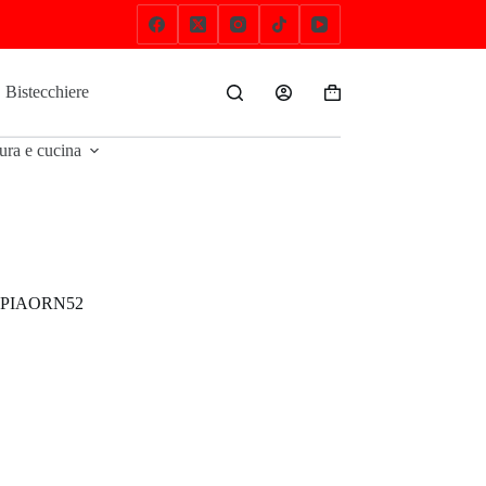
Bistecchiere
Bracieri e Brucialegna
Cottura e cucina
Carrello
ura e cucina
ta. PIAORN52