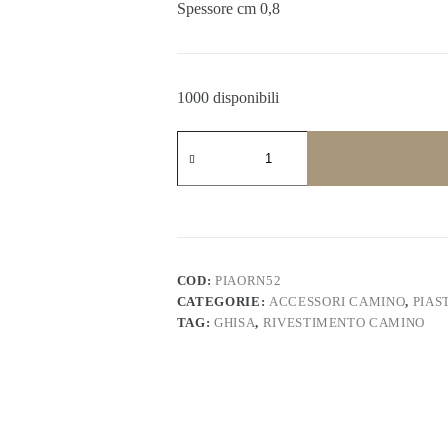
Spessore cm 0,8
1000 disponibili
Piastra
camino
decorata
in
ghisa
scanalata.
PIAORN52
quantità
COD:
PIAORN52
CATEGORIE:
ACCESSORI CAMINO
,
PIAS
TAG:
GHISA
,
RIVESTIMENTO CAMINO