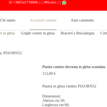
☏
+390541759006
| | |
✉Scrivi
| | |
Chi siamo
Accessori camino
Alari caminetto
re in ghisa
Griglie cenere in ghisa
Bracieri e Brucialegna
Cott
lata. PIAORN52
Piastra camino decorata in ghisa scanala
112,00
€
Piastra in ghisa camino PIAORN52
Dimensioni:
Altezza cm 50;
Larghezza cm 60;