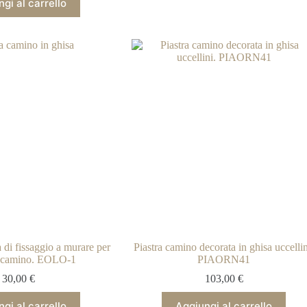
gi al carrello
di fissaggio a murare per
Piastra camino decorata in ghisa uccellin
a camino. EOLO-1
PIAORN41
30,00
€
103,00
€
gi al carrello
Aggiungi al carrello