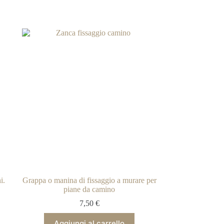
i.
Grappa o manina di fissaggio a murare per
piane da camino
7,50
€
Aggiungi al carrello