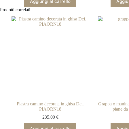
Aggiungi al carrello
Aggiun
Prodotti correlati
Piastra camino decorata in ghisa Dei.
Grappa o manina 
PIAORN18
piane d
235,00
€
Aggiungi al carrello
Aggiun