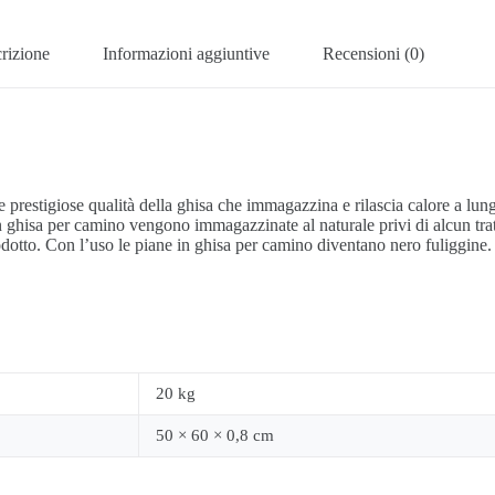
rizione
Informazioni aggiuntive
Recensioni (0)
le prestigiose qualità della ghisa che immagazzina e rilascia calore a lu
 in ghisa per camino vengono immagazzinate al naturale privi di alcun t
prodotto. Con l’uso le piane in ghisa per camino diventano nero fuliggine
20 kg
50 × 60 × 0,8 cm