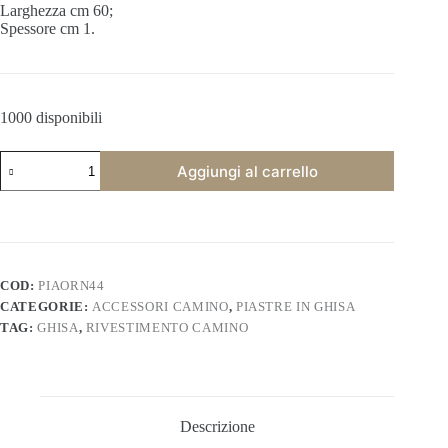
Larghezza cm 60;
Spessore cm 1.
1000 disponibili
Piastra
Aggiungi al carrello
camino
decorata
in
ghisa
tulipani.
PIAORN44
quantità
COD:
PIAORN44
CATEGORIE:
ACCESSORI CAMINO
,
PIASTRE IN GHISA
TAG:
GHISA
,
RIVESTIMENTO CAMINO
Descrizione