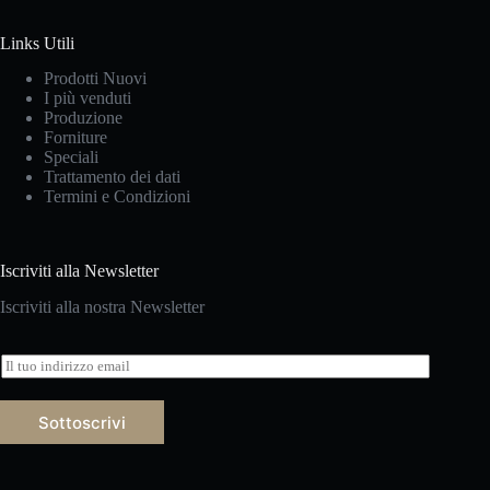
Links Utili
Prodotti Nuovi
I più venduti
Produzione
Forniture
Speciali
Trattamento dei dati
Termini e Condizioni
Iscriviti alla Newsletter
Iscriviti alla nostra Newsletter
E
m
a
i
Sottoscrivi
l
*