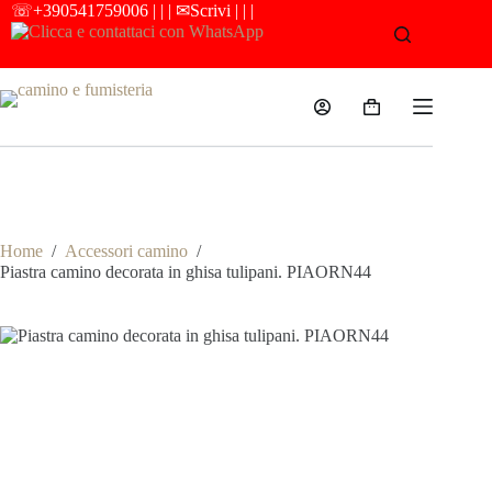
Salta
☏
+390541759006
| | |
✉Scrivi
| | |
al
contenuto
Carrello
Camino e Fumisteria
Home
/
Accessori camino
/
Piastra camino decorata in ghisa tulipani. PIAORN44