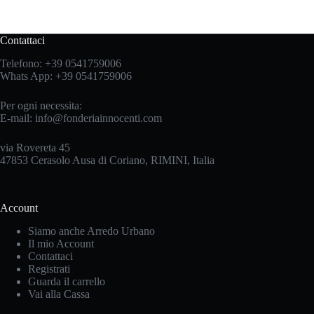
Contattaci
Telefono:
+39 0541759006
Whats App:
+39 0541759006
Per ogni necessita:
E-mail:
info@fonderiainnocenti.com
via Rovereta 45
47853 Cerasolo Ausa di Coriano, RIMINI, Italia
Account
Siamo anche Arredo Urbano
Il mio Account
Contattaci
Registrati
Guarda il carrello
Vai alla Cassa