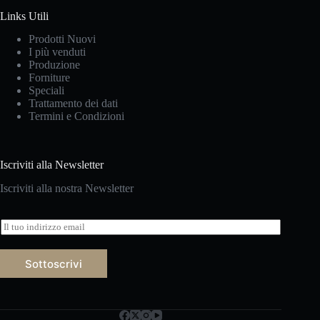
Links Utili
Prodotti Nuovi
I più venduti
Produzione
Forniture
Speciali
Trattamento dei dati
Termini e Condizioni
Iscriviti alla Newsletter
Iscriviti alla nostra Newsletter
E
m
a
i
Sottoscrivi
l
*