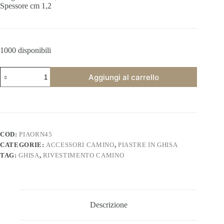
Spessore cm 1,2
1000 disponibili
Piastra
Aggiungi al carrello
camino
decorata
in
ghisa
tulipani.
PIAORN45
quantità
COD:
PIAORN45
CATEGORIE:
ACCESSORI CAMINO
,
PIASTRE IN GHISA
TAG:
GHISA
,
RIVESTIMENTO CAMINO
Descrizione