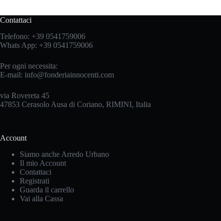
Contattaci
Telefono:
+39 0541759006
Whats App:
+39 0541759006
Per ogni necessita:
E-mail:
info@fonderiainnocenti.com
via Rovereta 45
47853 Cerasolo Ausa di Coriano, RIMINI, Italia
Account
Siamo anche Arredo Urbano
Il mio Account
Contattaci
Registrati
Guarda il carrello
Vai alla Cassa