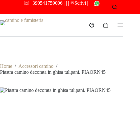
Salta
☏
+390541759006
| | |
✉Scrivi
| | |
al
contenuto
Carrello
Camino e Fumisteria
Home
/
Accessori camino
/
Piastra camino decorata in ghisa tulipani. PIAORN45