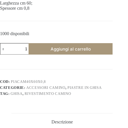
Larghezza cm 60;
Spessore cm 0,8
1000 disponibili
Piastra
Aggiungi al carrello
camino
liscia
in
ghisa.
PIACAM40x60x0,8
quantità
COD:
PIACAM40X60X0,8
CATEGORIE:
ACCESSORI CAMINO
,
PIASTRE IN GHISA
TAG:
GHISA
,
RIVESTIMENTO CAMINO
Descrizione