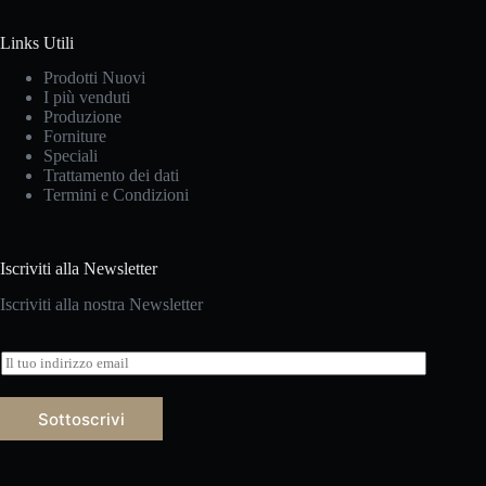
Links Utili
Prodotti Nuovi
I più venduti
Produzione
Forniture
Speciali
Trattamento dei dati
Termini e Condizioni
Iscriviti alla Newsletter
Iscriviti alla nostra Newsletter
E
m
a
i
Sottoscrivi
l
*