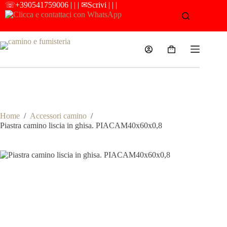
Salta
☏
+390541759006
| | |
✉Scrivi
| | |
al
contenuto
Carrello
Camino e Fumisteria
Home
/
Accessori camino
/
Piastra camino liscia in ghisa. PIACAM40x60x0,8