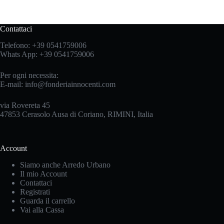
Contattaci
Telefono:
+39 0541759006
Whats App:
+39 0541759006
Per ogni necessita:
E-mail:
info@fonderiainnocenti.com
via Rovereta 45
47853 Cerasolo Ausa di Coriano, RIMINI, Italia
Account
Siamo anche Arredo Urbano
Il mio Account
Contattaci
Registrati
Guarda il carrello
Vai alla Cassa